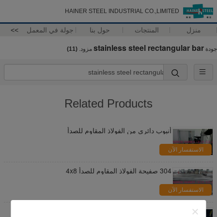
HAINER STEEL INDUSTRIAL CO.,LIMITED
منزل
المنتجات
حول بنا
جولة في المعمل
>>
stainless steel rectangular bar
جودة
مزود.
(11)
Related Products
أنبوب دائري من الفولاذ المقاوم للصدأ
الاستفسار الآن
304 صفيحة الفولاذ المقاوم للصدأ 4x8
الاستفسار الآن
316 شريط دائري من الفولاذ المقاوم للصدأ