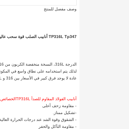
وصف مفصل للمنتج
TP316L Tp347
أنابيب الصلب قوة سحب عالية 
الدرجة 316L، النسخة منخفضة الكربون من 316 ومقاومة للحساسية (كربيد الحدود الحبوب
لذلك يتم استخدامه على نطاق واسع في المكونات ال
عادة لا يوجد فرق كبير في الأسعار بين 316 و 316L الفولاذ المقاوم للصدأ.
أنابيب الفولاذ المقاوم للصدأ TP316L
الخصائص:
- مقاومة زحف أعلى
-تشكيل ممتاز.
- الشقوق وقوة الشد عند درجات الحرارة العالية
- مقاومة التآكل والحفر