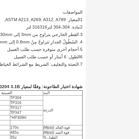
المواصفات:
1المعيار: ASTM A213, A269, A312, A789,
2مادة: 304،304 لتر316316 لتر
3.القطر الخارجي يتراوح من 3mm إلى 830mm
4. السُطُولُ الجدارِ يَتراوحُ مِنْ 0.8mm إلى 60mm.
5.أحجام أخرى متوفرة حسب طلب العميل
6الطول: 6 أمتار أو حسب طلب العميل
7.التعبئة والتغليف: الشريط مع الشرائط الخياطة، مربع خشبي أو مربع فولاذي خارج
شهادة اختبار الطاحونة: وفقًا لمعيار EN10204 3.1B
البند
الصينية A213/A213M
TP304
TP316
TP317
الدرجة
TP347
HP309H*
قوة العائد ((Mpa)
≥170
قوة الشد ((Mpa)
≥485
الطول %
≥35