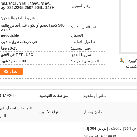
304/304L، 316L، 309S، 310S،
رقم الموديل:
321،2205،2507،904L، 347H الخ.
شروط الدفع والشحن:
500 كجم/الحجم أو يكون على أساس قائمة
الحد الأدنى لكمية:
الأسهم
الأسعار:
negotiable
تفاصيل التغليف:
في حزمة/صندوق خشبي
وقت التسليم:
20-25 يوما
شروط الدفع:
T / T ، L / C في الأفق
بيرة :
القدرة على العرض:
3000 طن / شهر
يميائية
اتصل
سلس أو ملحوم
المواصفات القياسية:
STM A269
النهاية الساخنة أو النها
ملدن ومخلل
نهاية الأنابيب:
البار
 304 |
Tp304L |
تي بي 304 إل |
Tp304LN |
تي بي 30