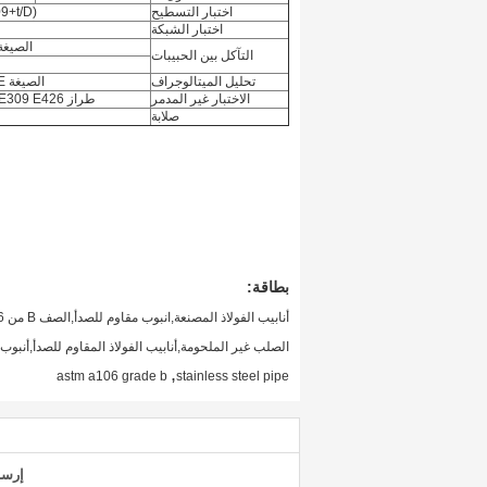
اختبار التسطيح
09+t/D)
اختبار الشبكة
الصيغة TM E112
التآكل بين الحبيبات
تحليل الميتالوجراف
الصيغة ASTM A262 E
الاختبار غير المدمر
طراز ASTM E213 E309 E426
صلابة
بطاقة:
الصلب غير الملحومة,أنابيب الفولاذ المقاوم للصدأ,أنبوب
,
astm a106 grade b
stainless steel pipe
إرسا