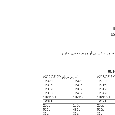
أيه إس تي إم A312/A312M
TP304L
TP304
TP304L
TP316L
TP316
TP316L
TP317L
TP317
TP317L
TP310S
TP417
TP347L
TP310H*
TP317*
TP310H*
TP321H
TP321H
≥205
≥170
≥205
≥515
≥485
≥515
≥35
≥35
≥35