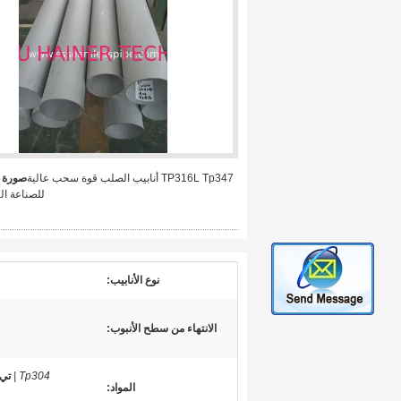
TP316L Tp347 أنابيب الصلب قوة سحب عالية
صورة ك
للصناعة الك
نوع الأنابيب:
الانتهاء من سطح الأنبوب:
Tp304 |
تي بي
المواد: