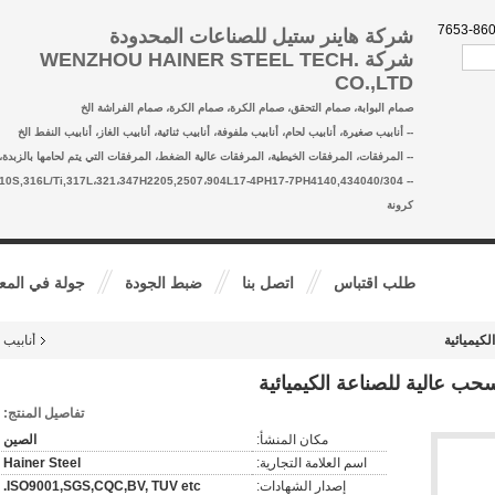
شركة هاينر ستيل للصناعات المحدودة
شركة WENZHOU HAINER STEEL TECH.
CO.,LTD
صمام البوابة، صمام التحقق، صمام الكرة، صمام الكرة، صمام الفراشة الخ
-- أنابيب صغيرة، أنابيب لحام، أنابيب ملفوفة، أنابيب ثنائية، أنابيب الغاز، أنابيب النفط الخ
-- المرفقات، المرفقات الخيطية، المرفقات عالية الضغط، المرفقات التي يتم لحامها بالزبدة، 
4/L/H,310S,316L/Ti,317L،321،347H2205,2507،904L17-4PH17-7PH4140,434040
كرونة
طلب اقتباس
اتصل بنا
ضبط الجودة
جولة في المع
أنابيب 
تفاصيل المنتج:
مكان المنشأ:
الصين
اسم العلامة التجارية:
Hainer Steel
إصدار الشهادات:
ISO9001,SGS,CQC,BV, TUV etc.