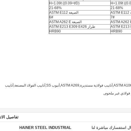
H=1.09t ((0.09+t/D)
H=1.09t ((0.
21-68%
21-68%
AS
الصيغة ASTM E112
6#
7#
الصيغة ASTM A262 E
طراز ASTM E213 E309 E426
HRB90
HRB90
أنابيب الفولاذ المصنعة,انبوب مقاوم للصدأ,الصف B من ASTM A106,أنابيب فولاذية مستديرة,ASTM A269,أنبوب SS,أنابيب الفولاذ المصنعة,أنابيب
,
 فولاذي غير ملحوم
تفاصيل الات
ل استفسارك مباشرة لنا
HAINER STEEL INDUSTRIAL