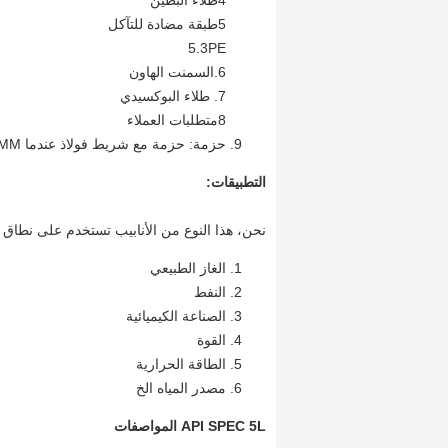
4طلاء البطين
5طبقة مضادة للتآكل
5.3PE
6.السمنت الهاون
7. طلاء البوكسيدي
8متطلبات العملاء
حزمة: حزمة مع شريط فولاذ عندما O. D≤ 273MM، وإلا في السائبة.
التطبيقات:
نحن، هذا النوع من الأنابيب تستخدم على نطاق و
الغاز الطبيعي
النفط
الصناعة الكيميائية
القوة
الطاقة الحرارية
مصدر المياه الخ
API SPEC 5L
المواصفات