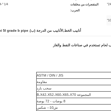
1/4 "-24"
المتفجرات من مخلفات
الحرب:
أنابيب الخط,الأنابيب من الدرجة (ب)
pi 5l grade b pipe
,
ASTM / DIN / JIS
مقاومة
سحب بارد
المجموعة B،X42،X52،X60،X65،X70
8 بوصات - 72 بوصة
ش10-- شكس