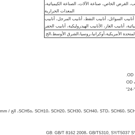
بيب، الغرض الخاص، صناعة الآلات، الصناعة الكيميائية،
المعدات الحرارية
أنابيب السوائل، أنابيب النفط، أنابيب المرجل، أنابيب
ائية، أنابيب الغاز، الأنابيب الهيدروليكية، أنابيب الحفر
المتحدة الأمريكية،أوكرانيا،روسيا،الشرق الأوسط،الخ.
سمك الحائط: ، SCH20، SCH30، SCH40، STD، SCH60، SCH80، SCH120، XS، XXS
GB: GB/T 8162 2008، GB/T5310, SY/T5037 S