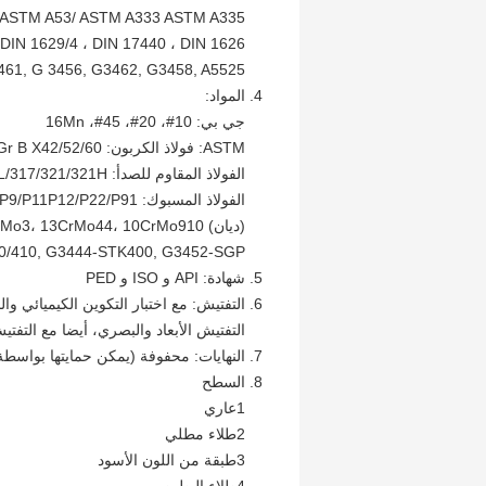
/ ASTM A53/ ASTM A333 ASTM A335
 DIN 1629/4 ، DIN 17440 ، DIN 1626
461, G 3456, G3462, G3458, A5525
المواد:
جي بي: 10#، 20#، 45#، 16Mn
ASTM: فولاذ الكربون: A106Gr. A/B، A53Gr. A/B، API5L Gr B X42/52/60
الفولاذ المقاوم للصدأ: A312/A213 TP304/304L/316/316L/317/321/321H، الخ
الفولاذ المسبوك: A 335 P1/P5/P9/P11P12/P22/P91
(ديان) ST370، ST358، ST42، ST45-8/ST52، 15Mo3، 13CrMo44، 10CrMo910، الخ
G370/410, G3444-STK400, G3452-SGP
شهادة: API و ISO و PED
التفتيش: مع اختبار التكوين الكيميائي وا
التفتيش الأبعاد والبصري، أيضا مع التفتي
النهايات: محفوفة (يمكن حمايتها بواسطة ا
السطح
1عاري
2طلاء مطلي
3طبقة من اللون الأسود