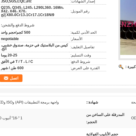
إصدار الشهادات:
ISO,SGS,CQC,etc.
Q235، Q345، L245، L290L360، 16Mn،
رقم الموديل:
X42، X46، X70،
X80،0Cr13،1Cr17،1Cr18Ni9 إلخ
شروط الدفع والشحن:
الحد الأدنى لكمية:
500 كجم/حجم واحد
الأسعار:
negotiable
كيس من البلاستيك في حزمة، صندوق خشبي،
تفاصيل التغليف:
الخ.
وقت التسليم:
20-25 يوما
شروط الدفع:
T / T ، L / C في الأفق
بيرة :
القدرة على العرض:
600 طن / شهر
اتصل
ضحة
شهادة::
واجهة برمجة التطبيقات (API) وISO وPED
المدرفلة على الساخن من
1 "-16" أنبوب OD
الحجم:
حجم الأنابيب الفولاذية