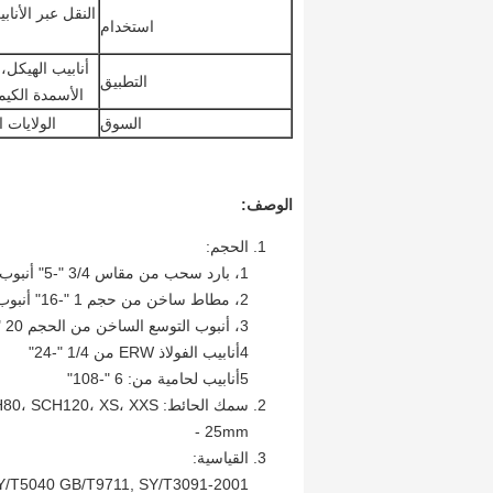
النقل عبر الأنا
استخدام
أنابيب الهيكل، 
التطبيق
الأسمدة الكيمي
السوق
الولايات 
الوصف:
الحجم:
1، بارد سحب من مقاس 3/4 "-5" أنبوب OD.
2، مطاط ساخن من حجم 1 "-16" أنبوب OD
3، أنبوب التوسع الساخن من الحجم 20 "-24"
4أنابيب الفولاذ ERW من 1/4 "-24"
5أنابيب لحامية من: 6 "-108"
- 25mm
القياسية:
Y/T5040 GB/T9711, SY/T3091-2001