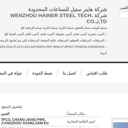
لفنى:
شركة هاينر ستيل للصناعات المحدودة
شركة WENZHOU HAINER STEEL TECH.
CO.,LTD
صمام البوابة، صمام التحقق، صمام الكرة، صمام الكرة، صمام الفراشة الخ
-- أنابيب صغيرة، أنابيب لحام، أنابيب ملفوفة، أنابيب ثنائية، أنابيب الغاز، أنابيب النفط الخ
-- المرفقات، المرفقات الخيطية، المرفقات عالية الضغط، المرفقات التي يتم لحامها بالزبدة، 
4/L/H,310S,316L/Ti,317L،321،347H2205,2507،904L17-4PH17-7PH4140,434040
كرونة
طلب اقتباس
اتصل بنا
ضبط الجودة
جولة في المع
تفاصيل المنتج:
مكان المنشأ:
الصين
TPCO, CHANG JIANG PIPE,
اسم العلامة التجارية:
CANGZHOU SSAW,LSAW Etc.