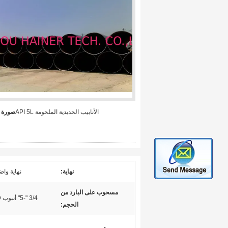
الأنابيب الحديدية الملحومة API 5L
صورة ك
نهاية:
نهاية وا
مسحوب على البارد من
3/4 "-5" أنبوب OD
الحجم: