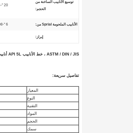
توسيع الأنابيب الساخنة من
20 "-24"
الحجم:
الأنابيب الملحومة Sprial من:
6 "-108"
إبراز:
ASTM / DIN / JIS ، خط الأنابيب API 5L أنابيب لحام تستخدم في صناعات النفط والغاز
تفاصيل سريعة:
المعيار
النوع
التقنية
المواد
الحجم
سمك