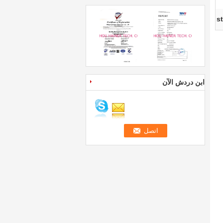
st
ابن دردش الآن