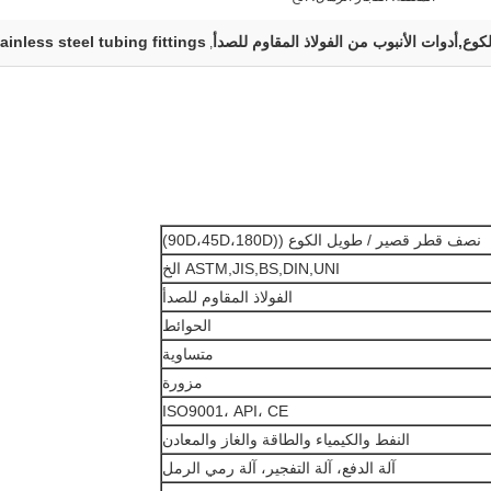
ع,أدوات الأنبوب من الفولاذ المقاوم للصدأ
ainless steel tubing fittings
,
نصف قطر قصير / طويل الكوع ((90D،45D،180D)
ASTM,JIS,BS,DIN,UNI الخ
الفولاذ المقاوم للصدأ
الحوائط
متساوية
مزورة
ISO9001، API، CE
النفط والكيمياء والطاقة والغاز والمعادن
آلة الدفع، آلة التفجير، آلة رمي الرمل