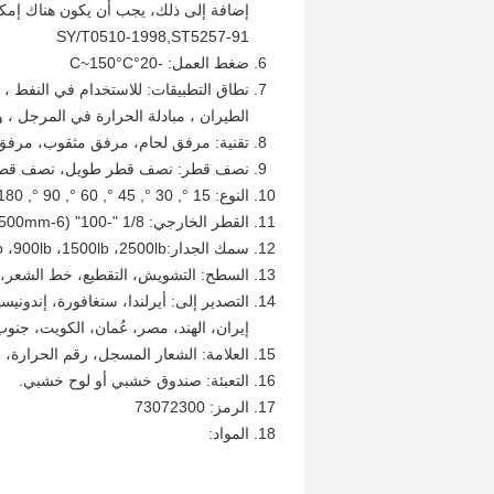
إضافة إلى ذلك، يجب أن يكون هناك إمكا
SY/T0510-1998,ST5257-91
ضغط العمل: -20°C~150°C
نطاق التطبيقات: للاستخدام في النفط ، الص
الطيران ، مبادلة الحرارة في المرجل ، 
تقنية: مرفق لحام، مرفق مثقوب، مر
نصف قطر: نصف قطر طويل، نصف قطر قصير، R=1.5D، R=3D، R=5D، إ
النوع: 15 °, 30 °, 45 °, 60 °, 90 °, 180 °, الذكور والإناث
القطر الخارجي: 1/8 "-100" (6-2500mm)
سمك الجدار:SCH5-SCH 160S ،SCH XXS 150lb ،300lb ،400lb ،600lb ،900lb ،1500lb ،2500lb
السطح: التشويش، التقطيع، خط الشعر، ا
التصدير إلى: أيرلندا، سنغافورة، إندونيسيا،
إيران، الهند، مصر، عُمان، الكويت، جنوب أ
العلامة: الشعار المسجل، رقم الحرارة، نو
التعبئة: صندوق خشبي أو لوح خشبي.
الرمز: 73072300
المواد: