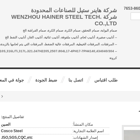
شركة هاينر ستيل للصناعات المحدودة
شركة WENZHOU HAINER STEEL TECH.
CO.,LTD
صمام البوابة، صمام التحقق، صمام الكرة، صمام الكرة، صمام الفراشة الخ
-- أنابيب صغيرة، أنابيب لحام، أنابيب ملفوفة، أنابيب ثنائية، أنابيب الغاز، أنابيب النفط الخ
-- المرفقات، المرفقات الخيطية، المرفقات عالية الضغط، المرفقات التي يتم لحامها بالزبدة، 
4/L/H,310S,316L/Ti,317L،321،347H2205,2507،904L17-4PH17-7PH4140,434040
كرونة
طلب اقتباس
اتصل بنا
ضبط الجودة
جولة في المع
تفاصيل المنتج:
مكان المنشأ:
الصين
اسم العلامة التجارية:
Cosco Steel
إصدار الشهادات:
ISO,SGS,CQC,etc.