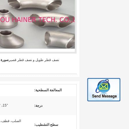
نصف قطر طويل و نصف قطر قصير
صورة ك
المعالجة السطحية:
15°، 30°، 45°، 60°، 90°، 180°، ذكر وأنثى
درجة:
الصلب، قطف، 
سطح التشطيب: