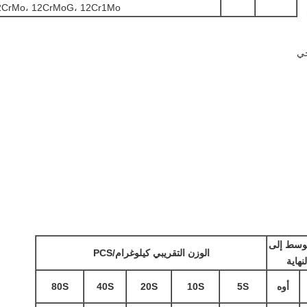
2CrMo، 12CrMoG، 12Cr1Mo
حي
وسط إلى
الوزن التقريبي كيلوغرام/PCS
لنهاية
أوه
5S
10S
20S
40S
80S