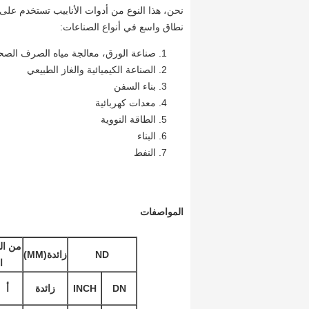
نحن، هذا النوع من أدوات الأنابيب تستخدم على
نطاق واسع في أنواع الصناعات:
صناعة الورق، معالجة مياه الصرف الص
الصناعة الكيميائية والغاز الطبيعي
بناء السفن
معدات كهربائية
الطاقة النووية
البناء
النفط
المواصفات
من ال
ND
زائدة
(MM)
ا
DN
INCH
زائدة
أ