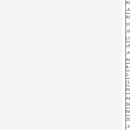
 ((ASTM
A
ASTM A
1Cr18,
0
اذ
A
وم
10
1