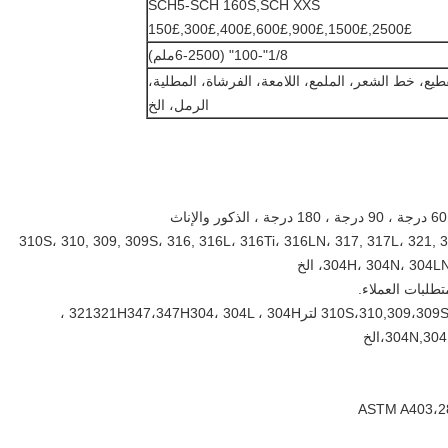
SCH5-SCH 160S,SCH XXS
150£,300£,400£,600£,900£,1500£,2500£
1/8"-100" (6-2500ملم)
طيع، خط الشعر، الملمع، اللامعة، الفرشاة، المطلية،
الرمل، الخ
310S، 310, 309, 309S، 316, 316L، 316Ti، 316LN، 317, 317L، 321, 321H،،
304H، 304N، 30، الخ
تطلبات العملاء.
304N,،الخ