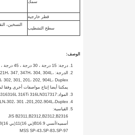
سمك
قطر خارجية
التسخين، التق
سطح التشطيب
الوصف:
درجة: 15 درجة ، 30 درجة ، 45 درجة ، 60 درجة ، 90 درجة ، 180 درجة ، الذكور والإناث
الدرجة:  347, 347H، 304, 304L
4LN، 302, 301, 201، 202, 904L، Duplex
يمكننا أيضا إنتاج مواصفات أخرى وفقا لم
المواد:310S،310,309،309S316316L 316Ti 316LN317317 لتر321321H347،347H304، 304L ، 304H ،
304LN،302، 301 ،201,202،904L،Duplex
القياسية:
JIS B2311,B2312,B2312,B2316
أسميه/آنسي B16.9(بي 16)11(بي 16)28،ASTM A403
MSS SP-43،SP-83،SP-97