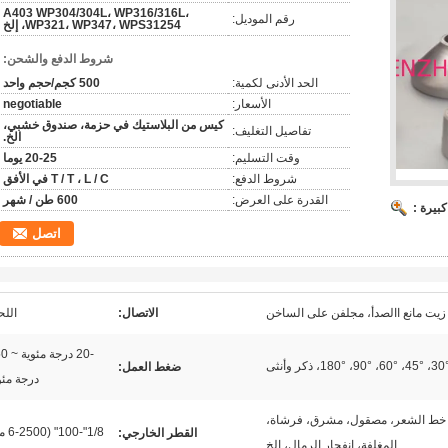
A403 WP304/304L، WP316/316L،
رقم الموديل:
WP321، WP347، WPS31254، إلخ
شروط الدفع والشحن:
الحد الأدنى لكمية:
500 كجم/حجم واحد
الأسعار:
negotiable
كيس من البلاستيك في حزمة، صندوق خشبي،
تفاصيل التغليف:
الخ.
وقت التسليم:
20-25 يوما
شروط الدفع:
T / T ، L / C في الأفق
القدرة على العرض:
600 طن / شهر
بيرة :
اتصل
زيت مانع االصدأ، مجلفن على الساخن
الاتصال:
اللح
-20 درجة
ضغط العمل:
درجة مئو
خط الشعر، مصقول، مشرق، فرشاة،
1/8"-100" (6-2500 مم)
القطر الخارجي:
المغلفة، انفجار الرمال، الخ