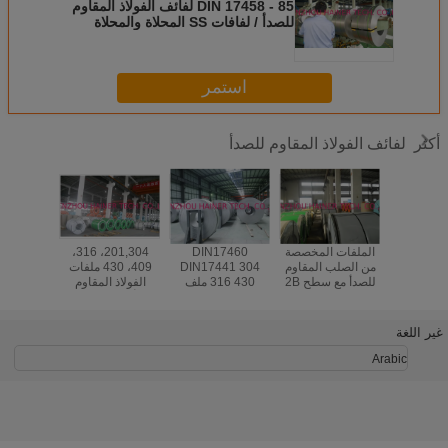
DIN 17458 - 85 لفائف الفولاذ المقاوم
للصدأ / لفافات SS المحلاة والمحلاة
استمر
لفائف الفولاذ المقاوم للصدأ
أكثر
ASTM 30
الملفات المخصصة
DIN17460
201,304، 316،
 الفولاذ
من الصلب المقاوم
DIN17441 304
409، 430 ملفات
الملفو
المقاوم للصدأ مع 2B
للصدأ مع سطح 2B
316 430 ملف
الفولاذ المقاوم
الفولاذ 
نهاية للأدوات
BA NO.1HL 8K
الفولاذ المقاوم
للصدأ الساطعة AISI
للصدأ ، 
ة / أدوات
للصدأ المطاط
JIS ASTM
الباردة 
طبخ
الساخن ، رقيق
Standard
غير اللغة
سمك 0.15mm
Arabic