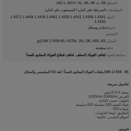
السطح:
2B، با، NO.1، NO.4، HL، 6K، 8K،
المواصفات:
المدرفلة على البارد / المسحوب على البارد
المواد:
1.4301 1.4306 1.4541 1.4550 1.4401 1.4436 1.4404 1.4571
1.4435
شروط
ملدن ومخلل
التسليم:
المعيار:
DIN 17458-85، ASTM، JIS، GB، AISI، BS إلخ
حافة:
مطحنة
لفائف الفولاذ المغلف
لفائف قطاع الفولاذ المقاوم للصدأ
تسليط الضوء:
,
DIN 17458 - 85 ملفات الفولاذ المقاوم للصدأ / لفة SS المشمس والمخلل
تفاصيل سريعة:
سمك:0.3-12ملم
العرض:1000mm-2000mm
الطول: حسب الحاجة
فولاذ الصف:200 سلسلة-400 سلسلة
شهادة:ISO
التطبيق: لوحة الحاويات
أسواق التصدير: عالمية
الوصف