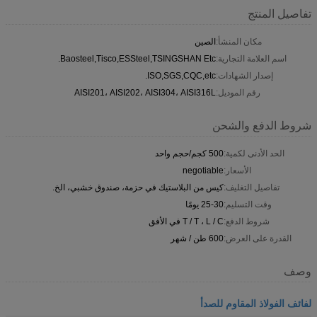
تفاصيل المنتج
مكان المنشأ:
الصين
اسم العلامة التجارية:
Baosteel,Tisco,ESSteel,TSINGSHAN Etc.
إصدار الشهادات:
ISO,SGS,CQC,etc.
رقم الموديل:
AISI201، AISI202، AISI304، AISI316L
شروط الدفع والشحن
الحد الأدنى لكمية:
500 كجم/حجم واحد
الأسعار:
negotiable
تفاصيل التغليف:
كيس من البلاستيك في حزمة، صندوق خشبي، الخ.
وقت التسليم:
25-30 يومًا
شروط الدفع:
T / T ، L / C في الأفق
القدرة على العرض:
600 طن / شهر
وصف
لفائف الفولاذ المقاوم للصدأ