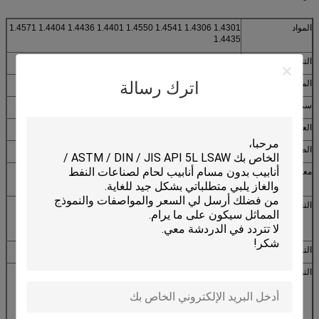
المواد
1.4301 1.4306 1.4541 1.4550 1.4401 1.4436 1.4404 1.4571
1.4435
التقنية
مطاط بارد، مطاط بارد، مطاط ساخن
المعيار
ASTM,AISI,GB,DIN
اترك رسالة
سمك
0.3mm-12mm أو حسب متطلباتك
العرض
1000mm-2000mm أو حسب متطلباتك
الطول
حسب طلبك
معالجة السطح
2B، BA، HL، 4K، 6K، 8K، لا.1لا2لا3لا4الرقم 5 الأسود/الملمع/
الساطع أو حسب الطلب
التعبئة
1. تصدير حزمة تستحق البحر + ورق مضاد للماء + منصة خشبية
2الحمولة القصوى 26 مترا لكل حاوية 20Gp
3- تحميل آمن وتثبيت فرق مهنية - خط شحن محترف
التسليم
في غضون 30 يوماً من إيداع 30%
التطبيق
يتم استخدام أوراق الفولاذ المقاوم للصدأ على نطاق واسع في
المجالات التالية:
1: قطاع البناء، صناعة بناء السفن
2صناعات البترول والكيماويات
3: صناعات الأغذية والآلات