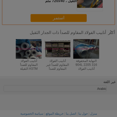
الثقيل ، 720x40 ملم
استمر
أنابيب الفولاذ المقاوم للصدأ ذات الجدار الثقيل
أكثر
 الفولاذ
النهاية المحفوفة
أنابيب الفولاذ
أنابيب الفولاذ
 للصدأ ذات
316 904L 2205
المقاوم للصدأ غير
المقاوم للصدأ
الفولاذ 
 السميكة
أنابيب الفولاذ
المقاوم للصدأ
ASTM الثقيلة
للصدأ ا
المقاوم للصدأ ذات
TP316L ASTM
الحائط S32103 ،
الحا
الحائط السميك
A312
S31603 ، S30403
، SS
508mm x 40mm
غير اللغة
Arabic
منزل
|
حول بنا
|
اتصل بنا
|
خريطة الموقع
|
سياسة الخصوصية