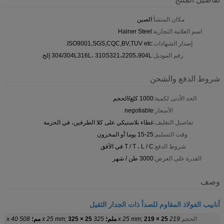
مكان المنشأ:
الصين
اسم العلامة التجارية:
Hainer Steel
إصدار الشهادات:
ISO9001,SGS,CQC,BV,TUV etc.
رقم الموديل:
304/304L316L، 310S321،2205،904L إلخ.
شروط الدفع والشحن
الحد الأدنى لكمية:
1000 كلغ/الحجم
الأسعار:
negotiable
تفاصيل التغليف:
غطاء بلاستيكي على كلا الطرفين، في الحزمة
وقت التسليم:
15-25 يوما أو المخزون
شروط الدفع:
T / T ، L / C في الأفق
القدرة على العرض:
3000 طن / شهر
وصف
أنابيب الفولاذ المقاوم للصدأ ذات الجدار الثقيل
الحجم:
219 x 25 mm;
219 × 25 ملم؛
325 x 25 mm;
325 × 25 مم؛
508 x 40