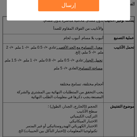
المواصفات
إرسال
يمكننا توفير الأنابيب
بدون مسام، محامية مباشرة بدون مسام،
والأنابيب من الفولاذ المقاوم للصدأ
عملية التصنيع
أنبوب بلا مسام. أنبوب لحام
تحمل الأنابيب
معدل التسامح مع الحد الأقصى:
عادي +/- 0.5 ملم. +/- 1 ملم. +/- 2
ملم. +/- 5 ملم، إلخ.
تحمل الجدار:
عادي +/- 0.5 ملم. +/- 0.8 ملم. +/- 1 ملم. +/- 1.5 ملم.
مساحة التسامح:
العادي +/- 5 ملم
أحجام مختلفة، تسامح مختلفة
يجب التحقق من المتطلبات النهائية بين المشتري والشركة
المصنعة،يجب ذكرها في معلومات الطلب النهائية
موضوع التفتيش
الحجم ((الخارج، الجدار، الطول) ؛
سطح الأنابيب
التركيب الكيميائي
الاختبار الميكانيكي
الاختبار الكهربائي الهيدروستاتيكي أو غير المدمر
تكنولوجيا المعلومات ((اختبار التآكل بين الحبيبات) الخ.