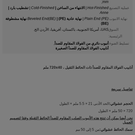
mm;
عملية التصنيع:
Hot-Finished |
الانتهاء من الساخن |
Cold-Finished |
تشطيب بارد |
Anne
نهاية الانبوب:
Plain End (PE) |
نهاية عادية (PE) |
Beveled End(BE)
نهاية مشطوفة
(BE)
السوق
UAS، أمريكا الجنوبية، باكستان، أفريقيا، الأردن الخ.
الرئيسية:
أنبوب دائري من الفولاذ المقاوم للصدأ
تسليط الضوء:
,
أنابيب الفولاذ المقاوم للصدأ الصغيرة
أنابيب الفولاذ المقاوم للصدأ ذات الحائط الثقيل ، 720x40 ملم
تفاصيل سريعة
الحجم عشوائي:
الحد الأدنى 21 × 5.5 ملم × الطول
720 × 50 ملم × الطول
نحن أيضا يمكن أن تنتج هذه الأنبوب الصلب المقاوم للصدأ الحائط الثقيلة وفقا لتصميم
العميل
سمك الحائط عشوائي:
من 5 إلى 50 مم