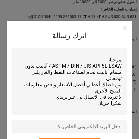
الطول عشوائي:
من 2000 إلى 10000 ملم
إمدادات الصلب الخاص:
310S 904L 2205 S31083 17-7PH 17-4PH SUS 630 SUS 631 إلخ
اترك رسالة
الوصف
العلامة: الشعار المسجل، رقم الحرارة، نوع الفولاذ، القياسية، الحجم
التعبئة: غطاء الأنابيب في كلا الطرفين، كيس بلاستيكي في حزمة
رمز HS: 7304419000 (
لأنابيب الفولاذ المقاوم للصدأ الثقيلة ذات الجدران الثقيلة
)
المواد:
0Cr18Ni9 ((304) ، 00Cr19Ni10 ((304L) ،
1Cr18Ni9Ti ((321) ، 0Cr17Ni12Mo2 ((316)
00Cr17Ni14Mo2 ((316L) ، 0Cr18Ni12Mo2Ti ((316Ti) ، 0Cr19Ni13Mo3 ((317)
00Cr19Ni13Mo3 ((317L) ، 0Cr25Ni20 ((310S) ، 1Cr19Ni11NB ((317H)
التطبيقات:
النفط، الصناعة الكيميائية، معدات حماية البيئة،
المعدات الطبية صناعة بناء السفن مصنع صناعة الورق
محطة توليد الكهرباء مشروع تصريف التلوث الخ