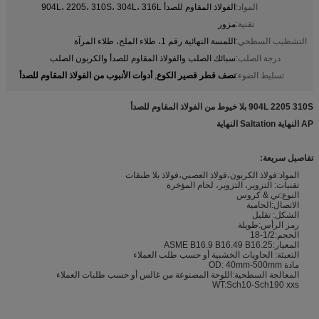
المواد:
الفولاذ المقاوم للصدأ 904L، 2205، 310S، 304L، 316L
تقنية:
مزور
التشطيب السطحي:
اللمسة النهائية رقم 1، طلاء الملح، طلاء المرآة
درجة الصلب:
سبائك الصلب والفولاذ المقاوم للصدأ والكربون الصلب
نصف قطر قصير الكوع
أدوات الأنبوب من الفولاذ المقاوم للصدأ
تسليط الضوء:
,
904L 2205 310S بلا خيوط من الفولاذ المقاوم للصدأ
AP النهاية Saltation النهاية
تفاصيل سريعة:
المواد:فولاذ الكربون،فولاذ العصبي،فولاذ بلا طبقات
تقنيات: التزوير، التزوير، لحام المؤخرة
النوع:تي & كروس
الاتصال:الحامية
الشكل: تقليل
رمز الرأس:طويلة
الحجم:1/2-18
المعيار:ASME B16.9 B16.49 B16.25
التعبئة: الحاويات الخشبية أو حسب طلب العملاء
مادة OD: 40mm-500mm
المعالجة السطحية:اللوحة المصنوعة من غالس أو حسب طلبات العملاء
WT:Sch10-Sch190 xxs