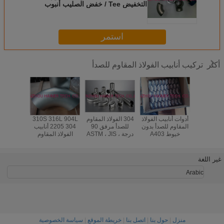
التخفيض Tee / خفض الصليب أنبوب
التركيب، AP النهاية ملح النهاية
استمر
تركيب أنابيب الفولاذ المقاوم للصدأ
أكثر
 المفاصل
أدوات أنابيب الفولاذ
304 الفولاذ المقاوم
310S 316L 904L
نصف قطر
المقاوم للصدأ بدون
للصدأ مرفق 90
2205 304 أنابيب
نصف قط
خيوط A403
درجة ، ASTM ، JIS
الفولاذ المقاوم
WP304
، BS ، DIN ، UNI
للصدأ
Standard
غير اللغة
Arabic
منزل
|
حول بنا
|
اتصل بنا
|
خريطة الموقع
|
سياسة الخصوصية