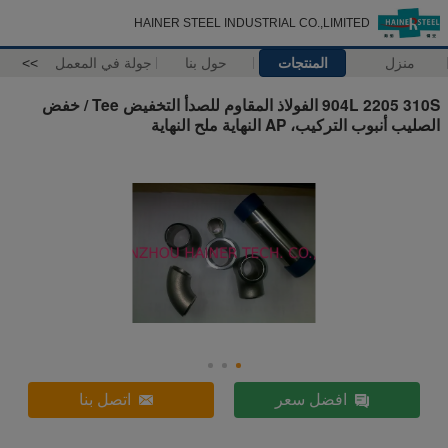
HAINER STEEL INDUSTRIAL CO.,LIMITED
منزل
المنتجات
حول بنا
جولة في المعمل
>>
904L 2205 310S الفولاذ المقاوم للصدأ التخفيض Tee / خفض
الصليب أنبوب التركيب، AP النهاية ملح النهاية
افضل سعر
اتصل بنا