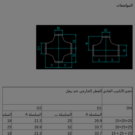
المواصفات
حجم الأنابيب العادي
القطر الخارجي عند بيفل
D2
D1
DN
السلسلة A
السلسلة ب
السلسلة A
السلسل
18
21.3
25
26.9
20×20×15
25
26.9
32
33.7
25×25×20
18
21.3
32
33.7
25 × 25 × 15