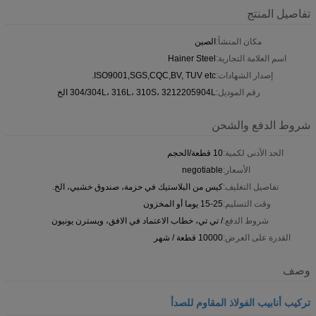
تفاصيل المنتج
مكان المنشأ:
الصين
اسم العلامة التجارية:
Hainer Steel
إصدار الشهادات:
ISO9001,SGS,CQC,BV, TUV etc.
رقم الموديل:
304/304L، 316L، 310S، 3212205904L الخ
شروط الدفع والشحن
الحد الأدنى لكمية:
10 قطعة/الحجم
الأسعار:
negotiable
تفاصيل التغليف:
كيس من البلاستيك في حزمة، صندوق خشبي، الخ.
وقت التسليم:
15-25 يوما أو المخزون
شروط الدفع:
/ تي تي، خطاب الاعتماد في الافق، ويسترن يونيون
القدرة على العرض:
10000 قطعة / شهر
وصف
تركيب أنابيب الفولاذ المقاوم للصدأ