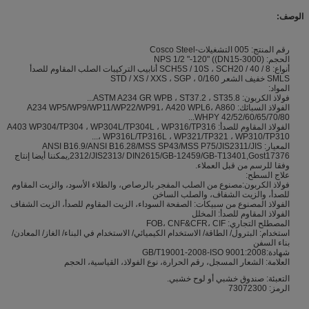
الوصف:
رقم المنتج: 005 التشغيلات-Cosco Steel
الحجم: NPS 1/2 "-120" ((DN15-3000)
أنواع: SCH5S / 10S ، SCH20 / 40 / 8 أنابيب التركيبات الصلب المقاوم للصدأ
SMLS خفيف الشعر 0/160 ، STD / XS / XXS ، SGP
المواد:
فولاذ الكربون: ASTM A234 GR WPB ، ST37.2 ، ST35.8...
الفولاذ السبائك: A234 WP5/WP9/WP11/WP22/WP91، A420 WPL6، A860
WHPY 42/52/60/65/70/80...
الفولاذ المقاوم للصدأ: A403 WP304/TP304 ، WP304L/TP304L ، WP316/TP316
، WP316L/TP316L ، WP321/TP321 ، WP310/TP310...
المعيار: ANSI B16.9/ANSI B16.28/MSS SP43/MSS P75/JIS2311/JIS
2312/JIS2313/ DIN2615/GB-12459/GB-T13401,Gost17376,يمكننا أيضا إنتاج
وفقا للرسم من قبل العملاء.
علاج السطح:
فولاذ الكربون:مصنوع من الصلب المفجر بالرصاص، والطلاء الأسود، والزيت المقاوم
للصدأ، والزيت الشفاف، والصلب الساخن
الفولاذ المصنوع من سبيكات: الصفحة السوداء، الزيت المقاوم للصدأ، الزيت الشفاف
الفولاذ المقاوم للصدأ: المخلل
المصطلح التجاري: FOB، CNF&CFR، CIF
استخدام: البترول/ الطاقة/ الاستخدام الكيميائي/ الاستخدام في البناء/ الغاز/ المعادن/
بناء السفن
شهادة:GB/T19001-2008-ISO 9001:2008
العلامة: الشعار المسجل، رقم الحرارة، نوع الفولاذ، القياسية، الحجم
التعبئة: صندوق خشبي أو لوح خشبي.
الرمز: 73072300