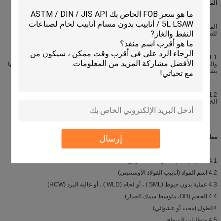
المواصفات
(التسمية: ASTM A270 - 03a)
المواصفات القياسية لـ: الأنابيب الصحية من الفولاذ المقاوم للصدأ من الفولاذ المقاوم
للصدأ من الفولاذ المقاوم للصدأ من الفولاذ المقاوم للصدأ
1.1 تشمل هذه المواصفات الصفوف من الخياطاتأنابيب صحية من الفولاذ المقاوم للصدأ
والفيرريتية/الفيرريتية المصنعة بالبرد والصناعة الحليبية والغذائية والتي تم تصليح سطحها
بشكل خاصيمكن طلب الجودة الصيدلانية كمتطلب إضافي
1.2 تشمل هذه المواصفات الأنابيب بأحجام تصل إلى 12 بوصة ((304.8mm) بالقطر
الخارجي بما في ذلك
إرسال
معلومات الطلب
4.1 الكمية (أقدام، أمتار، عدد الأطوال)
4.2 اسم المواد (أنابيب الفولاذ الأوستنيتي)
4.3 عملية بدون خيوط (SML ) ، أو لحام (WLD ) ، أو عالية البرد (HCW)
4.4 الحجم (OD، متوسط سمك الجدار)
4الطول (محدد أو عشوائي)
4.5 متطلبات السطح