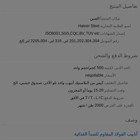
تفاصيل المنتج
مكان المنشأ:
الصين
اسم العلامة التجارية:
Hainer Steel
إصدار الشهادات:
ISO9001,SGS,CQC,BV, TUV etc.
رقم الموديل:
201،202،304،304 لتر، 316 لتر، 2205،904 لتر إلخ.
شروط الدفع والشحن
الحد الأدنى لكمية:
500 كجم/حجم واحد
الأسعار:
negotiable
تفاصيل التغليف:
كيس من البلاستيك أنبوب واحد تلو الآخر، صندوق خشبي، الخ.
وقت التسليم:
15-20 يوما أو المخزون
شروط الدفع:
T / T ، L / C في الأفق
القدرة على العرض:
2000 طن / شهر
وصف
أنابيب الفولاذ المقاوم للصدأ الغذائية