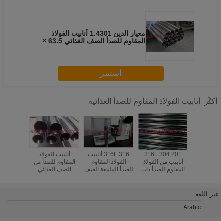
معيار الدين 1.4301 أنابيب الفولاذ
المقاوم للصدأ الصف الغذائي 63.5 ×
1.65mm
استمر
أنابيب الفولاذ المقاوم للصدأ الغذائية
أكثر
 مربعة من
201 304 316L
316 316L أنابيب
أنابيب الفولاذ
7006
ذ المقاوم
أنابيب من الفولاذ
الفولاذ المقاوم
المقاوم للصدأ من
i18-10
صدأ
المقاوم للصدأ ذات
للصدأ الملمعة الصف
الصف الغذائي
الصف ا
الجودة الغذائية ، من
الغذائي ASTM /
S31803 / S32205
الأنبوب 
6mm إلى 600mm
DIN / JIS / GOST
/ S32750
المقاوم
البلاستي
غير اللغة
Arabic