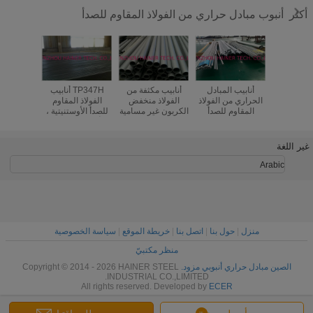
أنبوب مبادل حراري من الفولاذ المقاوم للصدأ
أكثر
 الفولاذ
أنابيب المبادل
أنابيب مكثفة من
TP347H أنابيب
أنبوب 
 للصدأ ذو
الحراري من الفولاذ
الفولاذ منخفض
الفولاذ المقاوم
الحرارة م
 الرقيق
المقاوم للصدأ
الكربون غير مسامية
للصدأ الأوستنيتية ،
المقاوم
S32101 S32205
أنابيب المبادل
المطاطي 
S31803
الحراري UNS
463
S34709 1.4961
غير اللغة
17TB
Arabic
منزل
|
حول بنا
|
اتصل بنا
|
خريطة الموقع
|
سياسة الخصوصية
منظر مكتبيّ
الصين مبادل حراري أنبوبي مزود.
Copyright © 2014 - 2026 HAINER STEEL
INDUSTRIAL CO.,LIMITED.
All rights reserved. Developed by
ECER