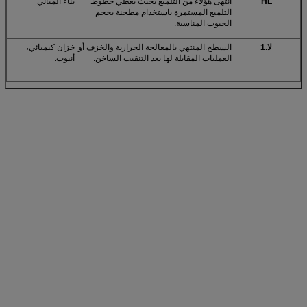
HL
انتهى هؤلاء من التلميع بحيث يعطي خطوط
بناء المباني
التلميع المستمرة باستخدام مطحنة بحجم
الحبوب المناسبة.
لا.1
السطح المنتهي بالمعالجة الحرارية والخزف أو
خزان كيميائي،
العمليات المقابلة لها بعد التنقيب الساخن.
أنبوب.