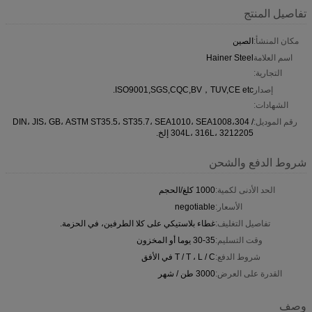
تفاصيل المنتج
مكان المنشأ:
الصين
اسم العلامة
Hainer Steel
التجارية:
إصدار
ISO9001,SGS,CQC,BV，TUV,CE etc.
الشهادات:
رقم الموديل:
DIN، JIS، GB، ASTM ST35.5، ST35.7، SEA1010، SEA1008،304 /
304L، 316L، 3212205 إلخ.
شروط الدفع والشحن
الحد الأدنى لكمية:
1000 كلغ/الحجم
الأسعار:
negotiable
تفاصيل التغليف:
غطاء بلاستيكي على كلا الطرفين، في الحزمة.
وقت التسليم:
30-35 يوما أو المخزون
شروط الدفع:
T / T ، L / C في الأفق
القدرة على العرض:
3000 طن / شهر
وصف