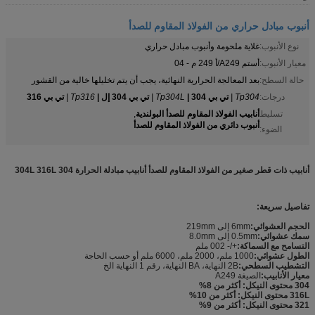
أنبوب مبادل حراري من الفولاذ المقاوم للصدأ
نوع الأنبوب:
غلاية ملحومة وأنبوب مبادل حراري
معيار الأنبوب:
أستم A249/أ 249 م - 04
حالة السطح:
بعد المعالجة الحرارية النهائية، يجب أن يتم تخليلها خالية من القشور
درجات:
Tp304 |
تي بي 304 |
Tp304L |
تي بي 304 إل |
Tp316 |
تي بي 316
أنابيب الفولاذ المقاوم للصدأ البولندية
تسليط
,
أنبوب دائري من الفولاذ المقاوم للصدأ
الضوء:
أنابيب ذات قطر صغير من الفولاذ المقاوم للصدأ أنابيب مبادلة الحرارة 304 304L 316L
تفاصيل سريعة:
الحجم العشوائي:
6mm إلى 219mm
سمك عشوائي:
0.5mm إلى 8.0mm
التسامح مع السماكة:
+/- 002 ملم
الطول عشوائي:
1000 ملم، 2000 ملم، 6000 ملم أو حسب الحاجة
التشطيب السطحي:
2B النهاية، BA النهاية، رقم 1 النهاية الخ
معيار الأنابيب:
الصيغة A249
304 محتوى النيكل: أكثر من 8%
316L محتوى النيكل: أكثر من 10%
321 محتوى النيكل: أكثر من 9%